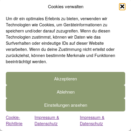
Cookies verwalten
Dann, wenn du kannst, richte dich mit mir auf.
Um dir ein optimales Erlebnis zu bieten, verwenden wir
Technologien wie Cookies, um Geräteinformationen zu
Schaffe Raum für den Fluss deiner Lebensenergie
speichern und/oder darauf zuzugreifen. Wenn du diesen
– und für die Energien, die jetzt deinem höchsten
Technologien zustimmst, können wir Daten wie das
Wohl und dem höchsten Wohl aller dienen können
Surfverhalten oder eindeutige IDs auf dieser Website
verarbeiten. Wenn du deine Zustimmung nicht erteilst oder
und wollen.
zurückziehst, können bestimmte Merkmale und Funktionen
beeinträchtigt werden.
Beobachte, wie das Licht der Kerze ebenfalls
Raum einnimmt.
Akzeptieren
Es bildet einen Kegel oder einen Kreis, der sich
immer mehr weitet.
Ablehnen
Einstellungen ansehen
Dieses Licht zieht den Raureif, der eben noch um
dich auf dem Feld funkelt, sanft in seinen
Cookie-
Impressum &
Impressum &
Lichtkreis hinein.
Richtlinie
Datenschutz
Datenschutz