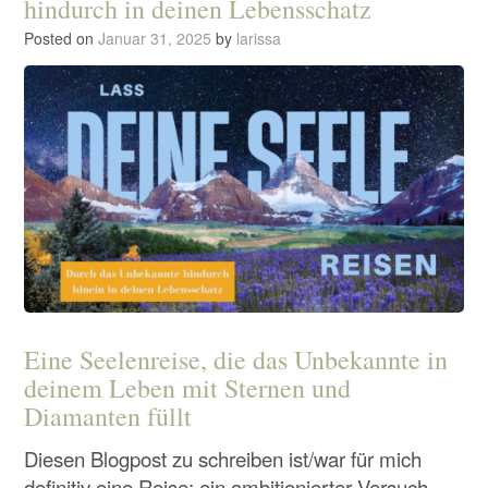
hindurch in deinen Lebensschatz
Posted on
Januar 31, 2025
by
larissa
Eine Seelenreise, die das Unbekannte in
deinem Leben mit Sternen und
Diamanten füllt
Diesen Blogpost zu schreiben ist/war für mich
definitiv eine Reise: ein ambitionierter Versuch,