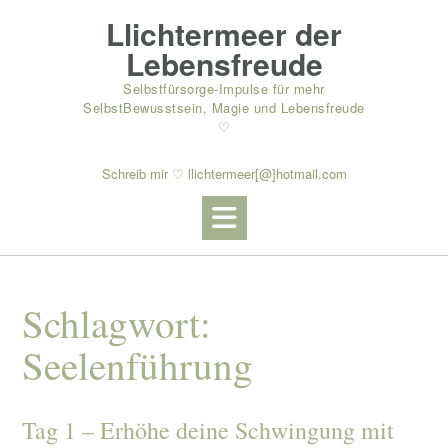
Skip
Llichtermeer der
to
content
Lebensfreude
Selbstfürsorge-Impulse für mehr
SelbstBewusstsein, Magie und Lebensfreude
♡
Schreib mir ♡ llichtermeer[@]hotmail.com
Schlagwort:
Seelenführung
Tag 1 – Erhöhe deine Schwingung mit