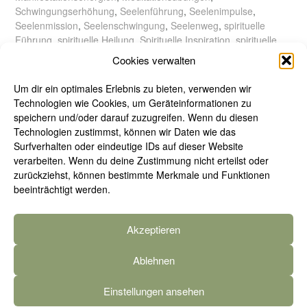
Schwingungserhöhung
,
Seelenführung
,
Seelenimpulse
,
Seelenmission
,
Seelenschwingung
,
Seelenweg
,
spirituelle
Führung
,
spirituelle Heilung
,
Spirituelle Inspiration
,
spirituelle
Praxis
,
spirituelle Vision
,
spirituelles Wachstum
,
Transformation
,
Cookies verwalten
YouTube
Um dir ein optimales Erlebnis zu bieten, verwenden wir
Technologien wie Cookies, um Geräteinformationen zu
speichern und/oder darauf zuzugreifen. Wenn du diesen
Technologien zustimmst, können wir Daten wie das
Surfverhalten oder eindeutige IDs auf dieser Website
verarbeiten. Wenn du deine Zustimmung nicht erteilst oder
zurückziehst, können bestimmte Merkmale und Funktionen
beeinträchtigt werden.
Akzeptieren
Ablehnen
Einstellungen ansehen
Theme by
Out the Box