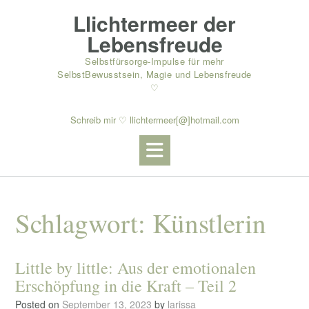
Skip
Llichtermeer der
to
content
Lebensfreude
Selbstfürsorge-Impulse für mehr
SelbstBewusstsein, Magie und Lebensfreude
♡
Schreib mir ♡ llichtermeer[@]hotmail.com
Schlagwort:
Künstlerin
Little by little: Aus der emotionalen
Erschöpfung in die Kraft – Teil 2
Posted on
September 13, 2023
by
larissa