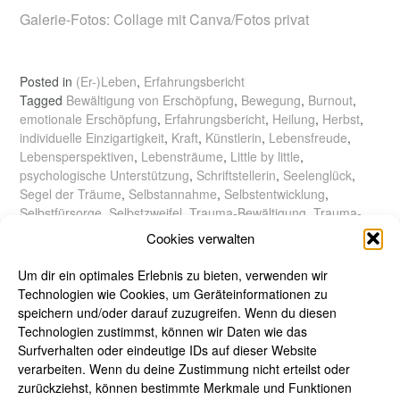
Galerie-Fotos: Collage mit Canva/Fotos privat
Posted in
(Er-)Leben
,
Erfahrungsbericht
Tagged
Bewältigung von Erschöpfung
,
Bewegung
,
Burnout
,
emotionale Erschöpfung
,
Erfahrungsbericht
,
Heilung
,
Herbst
,
individuelle Einzigartigkeit
,
Kraft
,
Künstlerin
,
Lebensfreude
,
Lebensperspektiven
,
Lebensträume
,
Little by little
,
psychologische Unterstützung
,
Schriftstellerin
,
Seelenglück
,
Segel der Träume
,
Selbstannahme
,
Selbstentwicklung
,
Selbstfürsorge
,
Selbstzweifel
,
Trauma-Bewältigung
,
Trauma-
Therapie
,
Träume
,
Überwindung
,
Unterstützung
,
Versagen
,
Cookies verwalten
Weiterentwicklung
,
Zuversicht
Um dir ein optimales Erlebnis zu bieten, verwenden wir
Technologien wie Cookies, um Geräteinformationen zu
speichern und/oder darauf zuzugreifen. Wenn du diesen
Technologien zustimmst, können wir Daten wie das
Surfverhalten oder eindeutige IDs auf dieser Website
verarbeiten. Wenn du deine Zustimmung nicht erteilst oder
zurückziehst, können bestimmte Merkmale und Funktionen