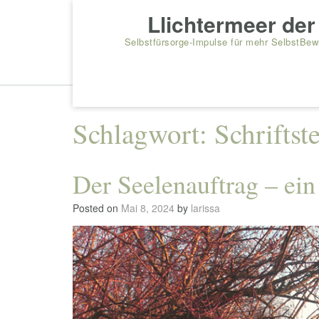
Skip
Llichtermeer de
to
content
Selbstfürsorge-Impulse für mehr SelbstBe
Schlagwort:
Schriftst
Der Seelenauftrag – ein
Posted on
Mai 8, 2024
by
larissa